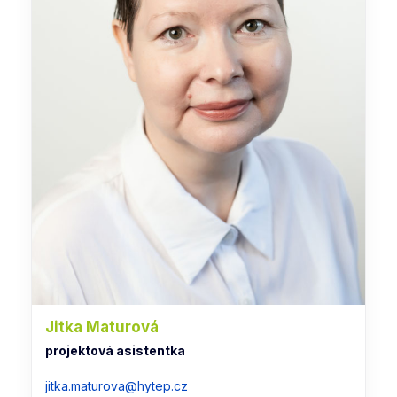
Jitka Maturová
projektová asistentka
jitka.maturova@hytep.cz