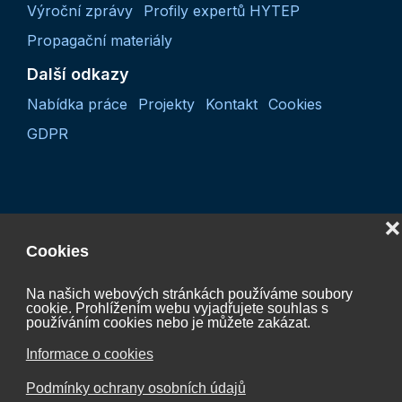
Výroční zprávy
Profily expertů HYTEP
Propagační materiály
Další odkazy
Nabídka práce
Projekty
Kontakt
Cookies
GDPR
❌
Cookies
Na našich webových stránkách používáme soubory
cookie. Prohlížením webu vyjadřujete souhlas s
používáním cookies nebo je můžete zakázat.
Projekt “Koordinační činnost České vodíkové
technologické platformy 2027“
Informace o cookies
CZ.01.01.01/07/24_052/0005624
Podmínky ochrany osobních údajů
je spolufinancován Evropskou unií.