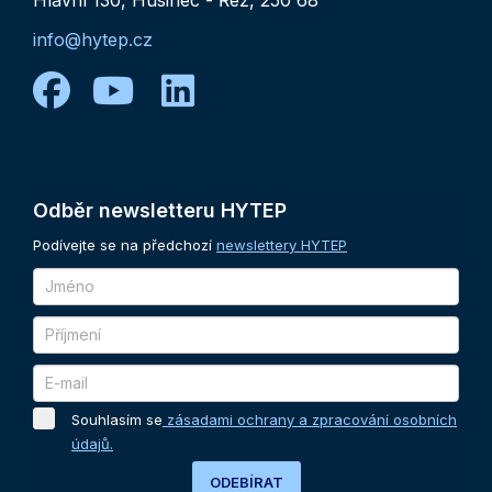
info@hytep.cz
facebook
youtube
linkedin
Odběr
newsletteru
HYTEP
Podívejte se na předchozí
newslettery HYTEP
Souhlasím se
zásadami ochrany a zpracování osobních
údajů.
ODEBÍRAT