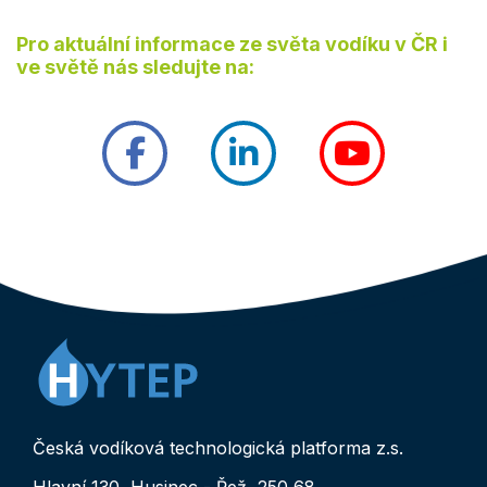
Pro aktuální informace ze světa vodíku v ČR i
ve světě nás sledujte na:
facebook
linked
youtub
Česká vodíková technologická platforma z.s.
Hlavní 130, Husinec - Řež, 250 68