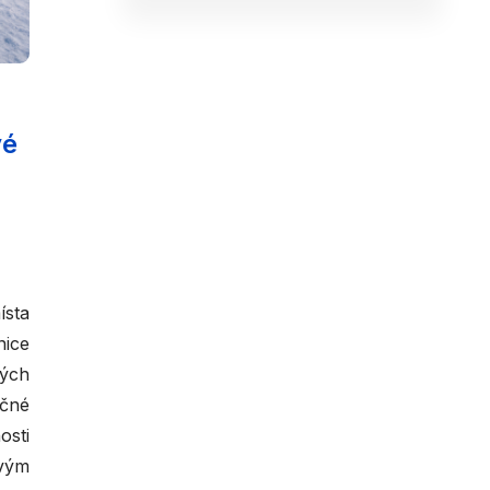
vé
ísta
nice
vých
očné
osti
ovým