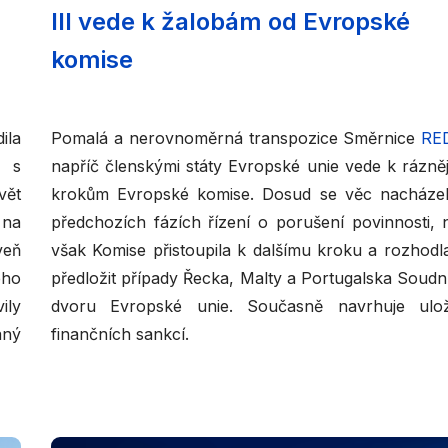
III vede k žalobám od Evropské
komise
ila
Pomalá a nerovnoměrná transpozice Směrnice
RE
 s
napříč členskými státy Evropské unie vede k rázně
vět
krokům Evropské komise. Dosud se věc nacháze
 na
předchozích fázích řízení o porušení povinnosti, 
veň
však Komise přistoupila k dalšímu kroku a rozhodl
ého
předložit případy Řecka, Malty a Portugalska Soud
ily
dvoru Evropské unie. Současně navrhuje ulož
aný
finančních sankcí.