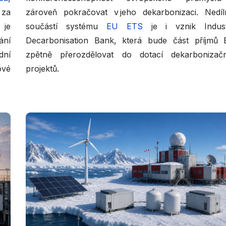
 za
zároveň pokračovat v jeho dekarbonizaci. Nedí
 je
součástí systému
EU ETS
je i vznik Industr
ání
Decarbonisation Bank, která bude část příjmů
dní
zpětně přerozdělovat do dotací dekarbonizač
ové
projektů.