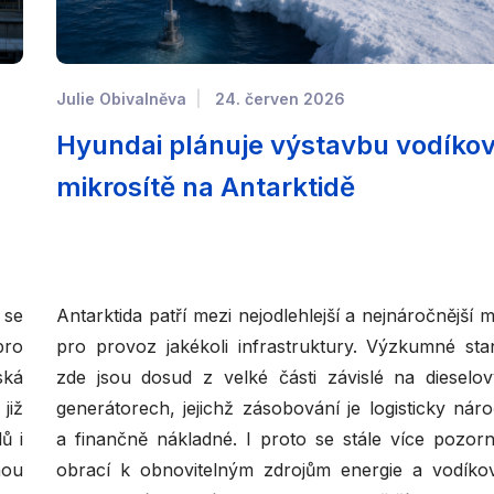
Julie Obivalněva
24. červen 2026
Hyundai plánuje výstavbu vodíko
mikrosítě na Antarktidě
 se
Antarktida patří mezi nejodlehlejší a nejnáročnější m
pro
pro provoz jakékoli infrastruktury. Výzkumné sta
ská
zde jsou dosud z velké části závislé na dieselo
již
generátorech, jejichž zásobování je logisticky nár
ů i
a finančně nákladné. I proto se stále více pozorn
nou
obrací k obnovitelným zdrojům energie a vodík