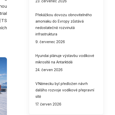
23. červenec 2026
lnou
ial
Překážkou dovozu obnovitelného
 ETS
amoniaku do Evropy zůstává
ních
nedostatečně rozvinutá
infrastruktura
9. červenec 2026
Hyundai plánuje výstavbu vodíkové
mikrosítě na Antarktidě
24. červen 2026
V Německu byl předložen návrh
dalšího rozvoje vodíkové přepravní
sítě
17. červen 2026