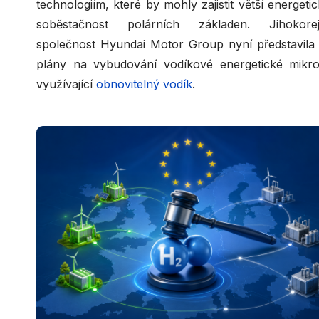
technologiím, které by mohly zajistit větší energeti
soběstačnost polárních základen. Jihokorej
společnost Hyundai Motor Group nyní představila
plány na vybudování vodíkové energetické mikro
využívající
obnovitelný vodík
.