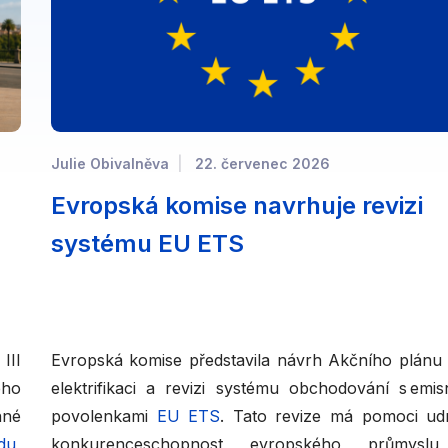
Julie Obivalněva
22. červenec 2026
Evropská komise navrhuje revizi
systému EU ETS
II
Evropská komise představila návrh Akčního plánu
ého
elektrifikaci a revizi systému obchodování s emis
nné
povolenkami
EU ETS
. Tato revize má pomoci ud
du
,
konkurenceschopnost evropského průmysl