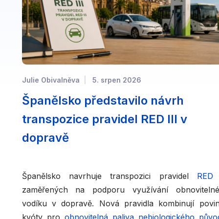
Julie Obivalněva
5. srpen 2026
Španělsko představilo návrh
transpozice pravidel RED III v
dopravě
Španělsko navrhuje transpozici pravidel
RED
I
zaměřených na podporu využívání obnoviteln
vodíku v dopravě. Nová pravidla kombinují povi
kvóty pro
obnovitelná paliva nebiologického půvo