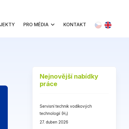
Zvolte jazyk
JEKTY
PRO MÉDIA
KONTAKT
Nejnovější nabídky
práce
Servisní technik vodíkových
technologií (H₂)
27. duben 2026