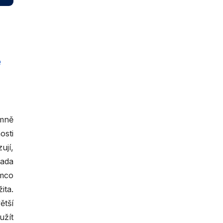
é
amně
osti
ují,
Řada
ímco
ta.
ětší
užít