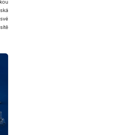
ckou
ská
 své
sítě