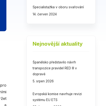
Specialista/tka v oboru svařování
14. červen 2024
Nejnovější aktuality
Španělsko představilo návrh
transpozice pravidel RED III v
dopravě
5. srpen 2026
 pro
ními
Evropská komise navrhuje revizi
ržet
systému EU ETS
u a