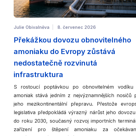
Julie Obivalněva
8. červenec 2026
Překážkou dovozu obnovitelného
amoniaku do Evropy zůstává
nedostatečně rozvinutá
infrastruktura
S rostoucí poptávkou po obnovitelném vodíku
amoniak stává jedním z nejvýznamnějších nosičů 
jeho mezikontinentální přepravu. Přestože evrop
legislativa předpokládá výrazný nárůst jeho dovozu 
do roku 2030, současný rozvoj importních terminál
zařízení pro štěpení amoniaku za očekáva