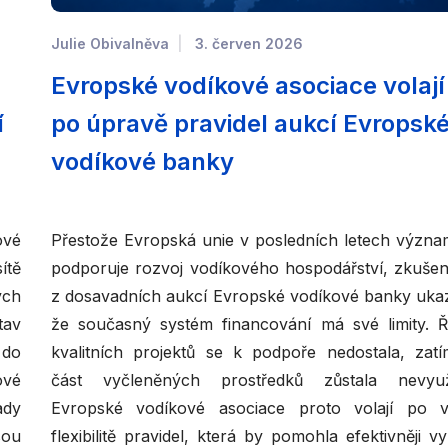
Julie Obivalněva
3. červen 2026
Evropské vodíkové asociace volají
í
po úpravě pravidel aukcí Evropsk
vodíkové banky
vé
Přestože Evropská unie v posledních letech význ
ítě
podporuje rozvoj vodíkového hospodářství, zkušen
ých
z dosavadních aukcí Evropské vodíkové banky ukaz
tav
že současný systém financování má své limity. 
 do
kvalitních projektů se k podpoře nedostala, zat
ové
část vyčleněných prostředků zůstala nevyuži
ady
Evropské vodíkové asociace proto volají po v
sou
flexibilitě pravidel, která by pomohla efektivněji vy