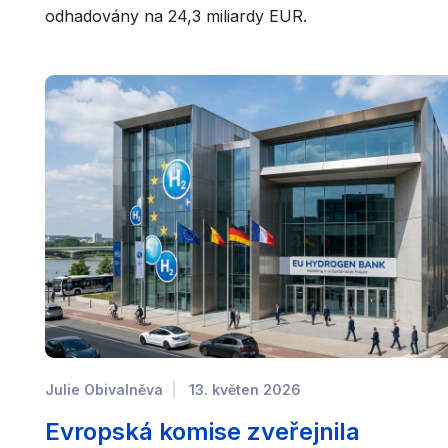
odhadovány na 24,3 miliardy EUR.
Julie Obivalněva
13. květen 2026
Evropská komise zveřejnila