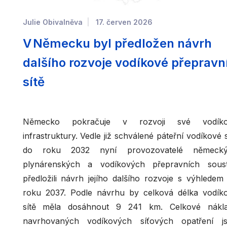
Julie Obivalněva
17. červen 2026
V Německu byl předložen návrh
dalšího rozvoje vodíkové přepravn
sítě
Německo pokračuje v rozvoji své vodíko
infrastruktury. Vedle již schválené páteřní vodíkové s
do roku 2032 nyní provozovatelé německ
plynárenských a vodíkových přepravních sous
předložili návrh jejího dalšího rozvoje s výhledem
roku 2037. Podle návrhu by celková délka vodík
sítě měla dosáhnout 9 241 km. Celkové nákl
navrhovaných vodíkových síťových opatření j