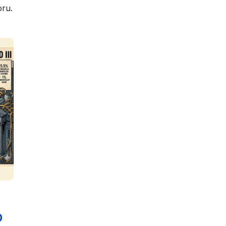
oru.
D