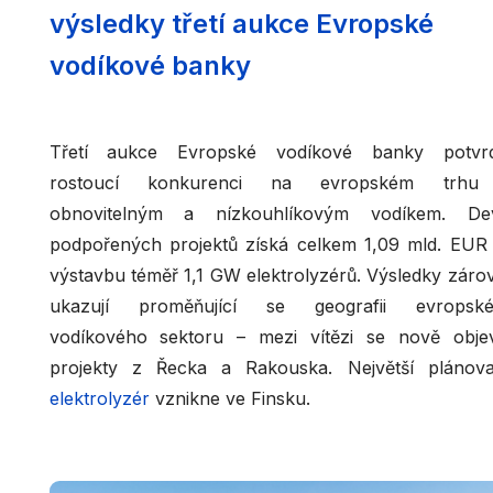
výsledky třetí aukce Evropské
vodíkové banky
Třetí aukce Evropské vodíkové banky potvrd
rostoucí konkurenci na evropském trhu
obnovitelným a nízkouhlíkovým vodíkem. De
podpořených projektů získá celkem 1,09 mld. EUR
výstavbu téměř 1,1 GW elektrolyzérů. Výsledky záro
ukazují proměňující se geografii evropsk
vodíkového sektoru – mezi vítězi se nově objev
projekty z Řecka a Rakouska. Největší plánov
elektrolyzér
vznikne ve Finsku.